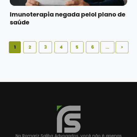
Imunoterapia negada pelol plano de
saúde
1
2
3
4
5
6
...
>
No Romariz Saliba Advogados, você não é apenas