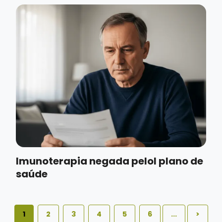
Imunoterapia negada pelol plano de
saúde
1
2
3
4
5
6
...
>