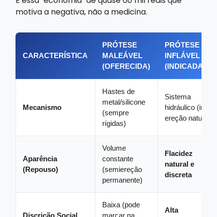
É essa "economia" de quase 60 mil reais que
motiva a negativa, não a medicina.
PRÓTESE
PRÓTESE
CARACTERÍSTICA
MALEÁVEL
INFLÁVEL
(OFERECIDA)
(INDICADA)
Hastes de
Sistema
metal/silicone
Mecanismo
hidráulico (imita
(sempre
ereção natural)
rígidas)
Volume
Flacidez
Aparência
constante
natural e
(Repouso)
(semiereção
discreta
permanente)
Baixa (pode
Alta
Discrição Social
marcar na