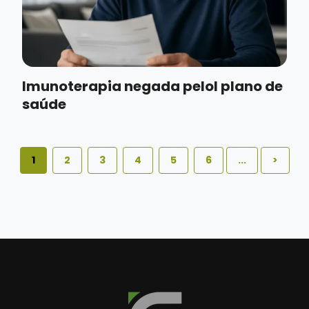
Imunoterapia negada pelol plano de
saúde
1
2
3
4
5
6
...
>