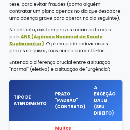
tese, para evitar fraudes (como alguém
contratar um plano apenas no dia que descobre
uma doença grave para operar no dia seguinte).
No entanto, existem prazos máximos fixados
pela
ANS (Agência Nacional de Saúde
Suplementar)
. O plano pode reduzir esses
prazos se quiser, mas nunca aumentá-los.
Entenda a diferença crucial entre a situação
"normal" (eletiva) e a situação de "urgência":
A
PRAZO
EXCEÇÃO
TIPO DE
"PADRÃO"
DA LEI
ATENDIMENTO
(CONTRATO)
(SEU
DIREITO)
Muitos