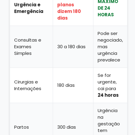
MÁXIMO
Urgência e
planos
DE 24
Emergência
dizem 180
HORAS
dias
Pode ser
Consultas e
negociado,
Exames
30 a 180 dias
mas
Simples
urgência
prevalece
Se for
Cirurgias e
urgente,
180 dias
Internações
cai para
24 horas
Urgência
na
gestação
Partos
300 dias
tem